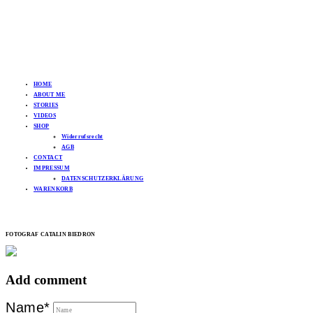
HOME
ABOUT ME
STORIES
VIDEOS
SHOP
Widerrufsrecht
AGB
CONTACT
IMPRESSUM
DATENSCHUTZERKLÄRUNG
WARENKORB
FOTOGRAF CATALIN BIEDRON
Add comment
Name*