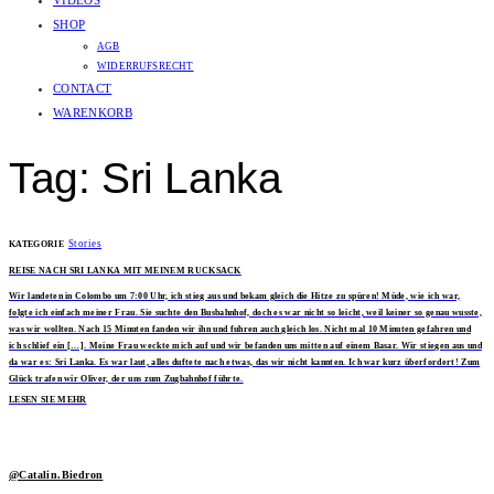
VIDEOS
SHOP
AGB
WIDERRUFSRECHT
CONTACT
WARENKORB
Tag: Sri Lanka
Stories
KATEGORIE
REISE NACH SRI LANKA MIT MEINEM RUCKSACK
Wir landeten in Colombo um 7:00 Uhr, ich stieg aus und bekam gleich die Hitze zu spüren! Müde, wie ich war,
folgte ich einfach meiner Frau. Sie suchte den Busbahnhof, doch es war nicht so leicht, weil keiner so genau wusste,
was wir wollten. Nach 15 Minuten fanden wir ihn und fuhren auch gleich los. Nicht mal 10 Minuten gefahren und
ich schlief ein […]. Meine Frau weckte mich auf und wir befanden uns mitten auf einem Basar. Wir stiegen aus und
da war es: Sri Lanka. Es war laut, alles duftete nach etwas, das wir nicht kannten. Ich war kurz überfordert! Zum
Glück trafen wir Oliver, der uns zum Zugbahnhof führte.
LESEN SIE MEHR
@Catalin.Biedron