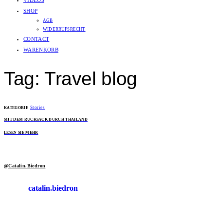
VIDEOS
SHOP
AGB
WIDERRUFSRECHT
CONTACT
WARENKORB
Tag: Travel blog
Stories
KATEGORIE
MIT DEM RUCKSACK DURCH THAILAND
LESEN SIE MEHR
@Catalin.Biedron
catalin.biedron