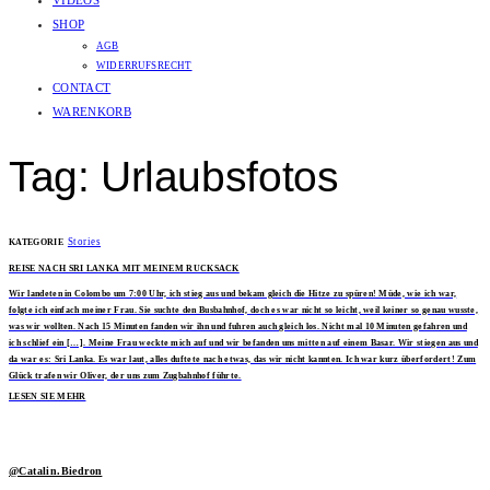
VIDEOS
SHOP
AGB
WIDERRUFSRECHT
CONTACT
WARENKORB
Tag: Urlaubsfotos
Stories
KATEGORIE
REISE NACH SRI LANKA MIT MEINEM RUCKSACK
Wir landeten in Colombo um 7:00 Uhr, ich stieg aus und bekam gleich die Hitze zu spüren! Müde, wie ich war,
folgte ich einfach meiner Frau. Sie suchte den Busbahnhof, doch es war nicht so leicht, weil keiner so genau wusste,
was wir wollten. Nach 15 Minuten fanden wir ihn und fuhren auch gleich los. Nicht mal 10 Minuten gefahren und
ich schlief ein […]. Meine Frau weckte mich auf und wir befanden uns mitten auf einem Basar. Wir stiegen aus und
da war es: Sri Lanka. Es war laut, alles duftete nach etwas, das wir nicht kannten. Ich war kurz überfordert! Zum
Glück trafen wir Oliver, der uns zum Zugbahnhof führte.
LESEN SIE MEHR
@Catalin.Biedron