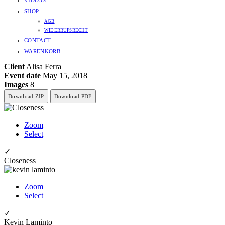
VIDEOS
SHOP
AGB
WIDERRUFSRECHT
CONTACT
WARENKORB
Client
Alisa Ferra
Event date
May 15, 2018
Images
8
Download ZIP
Download PDF
Zoom
Select
✓
Closeness
Zoom
Select
✓
Kevin Laminto