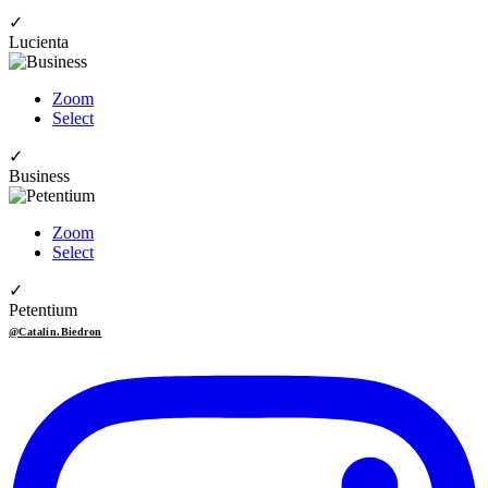
✓
Lucienta
Zoom
Select
✓
Business
Zoom
Select
✓
Petentium
@Catalin.Biedron