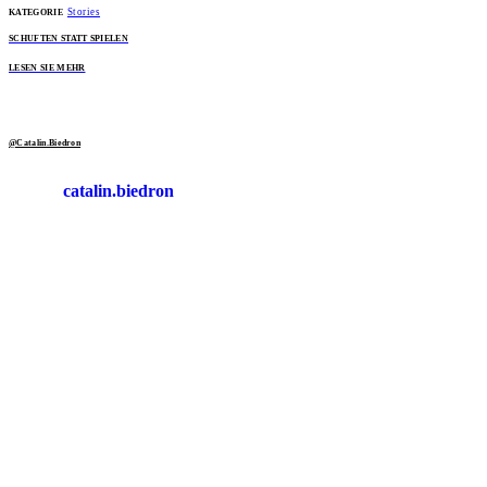
Stories
KATEGORIE
SCHUFTEN STATT SPIELEN
LESEN SIE MEHR
@Catalin.Biedron
catalin.biedron