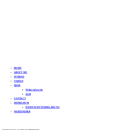
HOME
ABOUT ME
STORIES
VIDEOS
SHOP
Widerrufsrecht
AGB
CONTACT
IMPRESSUM
DATENSCHUTZERKLÄRUNG
WARENKORB