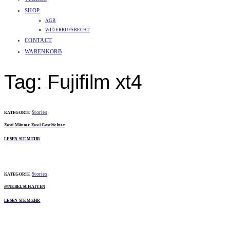
SHOP
AGB
WIDERRUFSRECHT
CONTACT
WARENKORB
Tag: Fujifilm xt4
Stories
KATEGORIE
Zwei Männer Zwei Geschichten
LESEN SIE MEHR
Stories
KATEGORIE
￼NEBELSCHATTEN
LESEN SIE MEHR