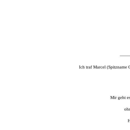
——
Ich traf Marcel (Spitzname 
Mir geht e
ohn
H