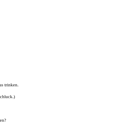
s trinken.
chluck.)
hen?