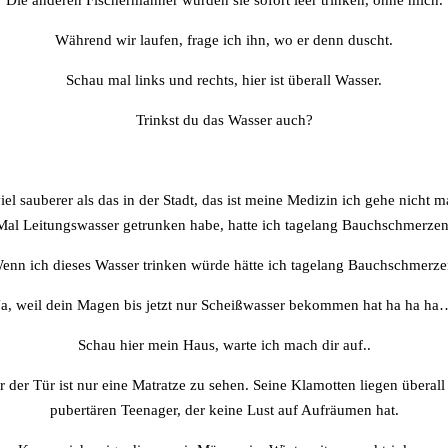
Die anderen Fischermänner würden sie sofort leer trinken, ohne mich.
Während wir laufen, frage ich ihn, wo er denn duscht.
Schau mal links und rechts, hier ist überall Wasser.
Trinkst du das Wasser auch?
iel sauberer als das in der Stadt, das ist meine Medizin ich gehe nicht m
Mal Leitungswasser getrunken habe, hatte ich tagelang Bauchschmerzen
enn ich dieses Wasser trinken würde hätte ich tagelang Bauchschmerze
Ja, weil dein Magen bis jetzt nur Scheißwasser bekommen hat ha ha ha
Schau hier mein Haus, warte ich mach dir auf..
 der Tür ist nur eine Matratze zu sehen. Seine Klamotten liegen überall
pubertären Teenager, der keine Lust auf Aufräumen hat.