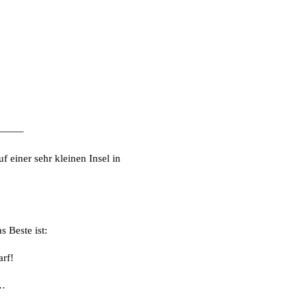
——–
 einer sehr kleinen Insel in
 Beste ist:
arf!
a…