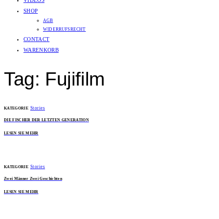
VIDEOS
SHOP
AGB
WIDERRUFSRECHT
CONTACT
WARENKORB
Tag: Fujifilm
Stories
KATEGORIE
DIE FISCHER DER LETZTEN GENERATION
LESEN SIE MEHR
Stories
KATEGORIE
Zwei Männer Zwei Geschichten
LESEN SIE MEHR