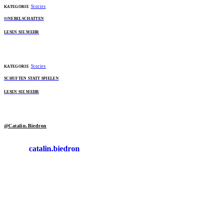
Stories
KATEGORIE
￼NEBELSCHATTEN
LESEN SIE MEHR
Stories
KATEGORIE
SCHUFTEN STATT SPIELEN
LESEN SIE MEHR
@Catalin.Biedron
catalin.biedron