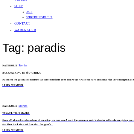
SHOP
AGB
WIDERRUFSRECHT
CONTACT
WARENKORB
Tag: paradis
Stories
KATEGORIE
BACKPACKING IN SÜDAFRIKA
Nachdem wir geschätzt hunderte Dokumentarfilme über den Kruger National Park und Südafrika verschlungen hatten, b
LESEN SIE MEHR
Stories
KATEGORIE
TRAVEL TO JAMAIKA
Dieses Mal möchte ich euch nicht erzählen, wie wir von A nach B gekommen sind. Vielmehr soll es darum gehen, was 
viel über das Leben auf Jamaika. Los geht’s...
LESEN SIE MEHR