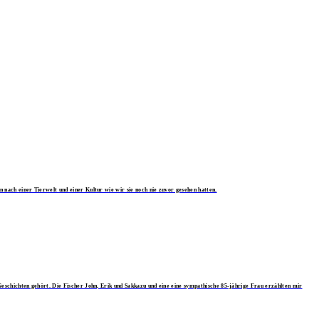
nach einer Tierwelt und einer Kultur wie wir sie noch nie zuvor gesehen hatten.
eschichten gehört. Die Fischer John, Erik und Sakkazu und eine eine sympathische 85-jährige Frau erzählten mir