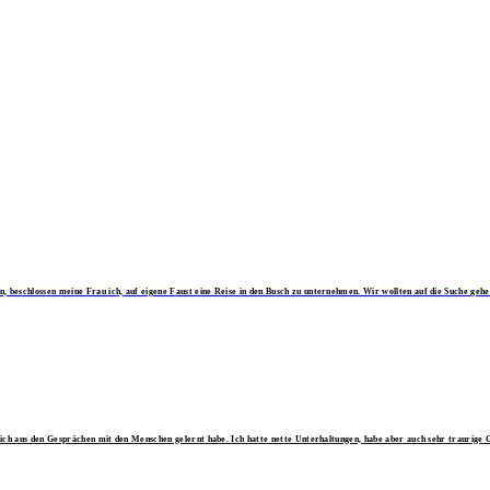
eschlossen meine Frau ich, auf eigene Faust eine Reise in den Busch zu unternehmen. Wir wollten auf die Suche gehen 
ich aus den Gesprächen mit den Menschen gelernt habe. Ich hatte nette Unterhaltungen, habe aber auch sehr traurige G