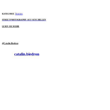
Stories
KATEGORIE
STREET PHOTOGRAPHY AUF SEYCHELLEN
LESEN SIE MEHR
@Catalin.Biedron
catalin.biedron