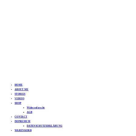
HOME
ABOUT ME
STORIES
VIDEOS
SHOP
Widerrufsrecht
AGB
CONTACT
IMPRESSUM
DATENSCHUTZERKLÄRUNG
WARENKORB