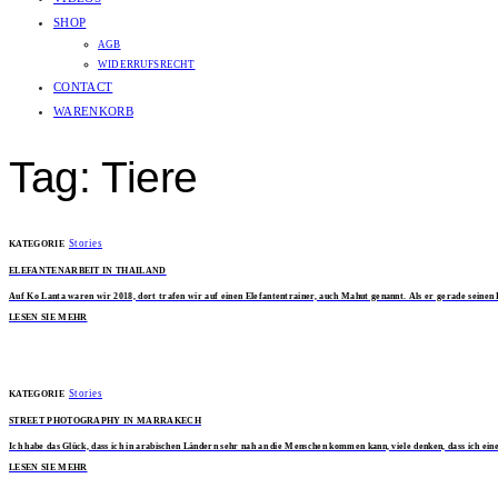
SHOP
AGB
WIDERRUFSRECHT
CONTACT
WARENKORB
Tag: Tiere
Stories
KATEGORIE
ELEFANTENARBEIT IN THAILAND
Auf Ko Lanta waren wir 2018, dort trafen wir auf einen Elefantentrainer, auch Mahut genannt. Als er gerade seinen
LESEN SIE MEHR
Stories
KATEGORIE
STREET PHOTOGRAPHY IN MARRAKECH
Ich habe das Glück, dass ich in arabischen Ländern sehr nah an die Menschen kommen kann, viele denken, dass ich ei
LESEN SIE MEHR