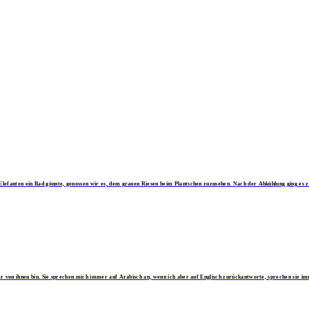
 Elefanten ein Bad gönnte, genossen wir es, dem grauen Riesen beim Plantschen zuzusehen. Nach der Abkühlung ging es 
ner von ihnen bin. Sie sprechen mich immer auf Arabisch an, wenn ich aber auf Englisch zurückantworte, sprechen sie i