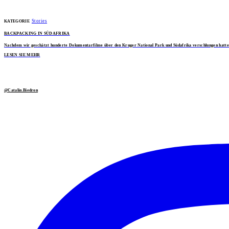
Stories
KATEGORIE
BACKPACKING IN SÜDAFRIKA
Nachdem wir geschätzt hunderte Dokumentarfilme über den Kruger National Park und Südafrika verschlungen hatten, b
LESEN SIE MEHR
@Catalin.Biedron