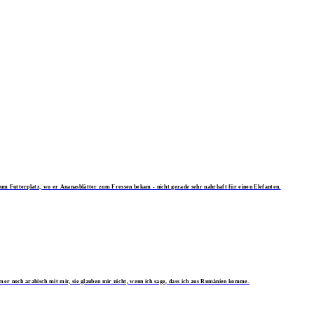
zum Futterplatz, wo er Ananasblätter zum Fressen bekam - nicht gerade sehr nahrhaft für einen Elefanten.
mmer noch arabisch mit mir, sie glauben mir nicht, wenn ich sage, dass ich aus Rumänien komme.